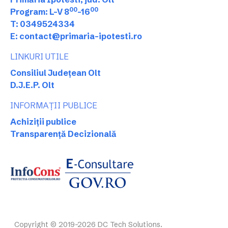
00
00
Program: L-V 8
-16
T: 0349524334
E: contact@primaria-ipotesti.ro
LINKURI UTILE
Consiliul Județean Olt
D.J.E.P. Olt
INFORMAȚII PUBLICE
Achiziții publice
Transparență Decizională
Copyright © 2019-2026 DC Tech Solutions.