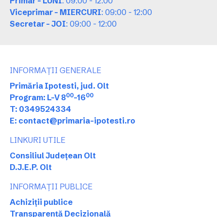
Primar - LUNI
: 09:00 - 12:00
Viceprimar - MIERCURI
: 09:00 - 12:00
Secretar - JOI
: 09:00 - 12:00
INFORMAȚII GENERALE
Primăria Ipotesti, jud. Olt
00
00
Program: L-V 8
-16
T: 0349524334
E: contact@primaria-ipotesti.ro
LINKURI UTILE
Consiliul Județean Olt
D.J.E.P. Olt
INFORMAȚII PUBLICE
Achiziții publice
Transparență Decizională