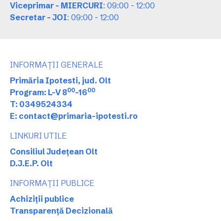
Viceprimar - MIERCURI
: 09:00 - 12:00
Secretar - JOI
: 09:00 - 12:00
INFORMAȚII GENERALE
Primăria Ipotesti, jud. Olt
00
00
Program: L-V 8
-16
T: 0349524334
E: contact@primaria-ipotesti.ro
LINKURI UTILE
Consiliul Județean Olt
D.J.E.P. Olt
INFORMAȚII PUBLICE
Achiziții publice
Transparență Decizională