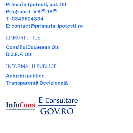
Primăria Ipotesti, jud. Olt
00
00
Program: L-V 8
-16
T: 0349524334
E: contact@primaria-ipotesti.ro
LINKURI UTILE
Consiliul Județean Olt
D.J.E.P. Olt
INFORMAȚII PUBLICE
Achiziții publice
Transparență Decizională