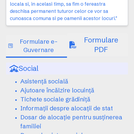
locala si, in acelasi timp, sa fim o fereastra
deschisa permanent tuturor celor ce vor sa
cunoasca comuna si pe oamenii acestor locuri."
Formulare
Formulare e-
PDF
Guvernare
Social
Asistență socială
Ajutoare încălzire locuință
Tichete sociale grădiniță
Informații despre alocații de stat
Dosar de alocație pentru susținerea
familiei