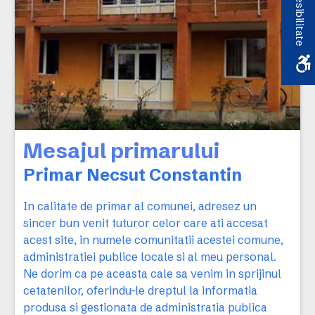
Accesibilitate
Mesajul primarului
Primar Necsut Constantin
In calitate de primar al comunei, adresez un
sincer bun venit tuturor celor care ati accesat
acest site, in numele comunitatii acestei comune,
administratiei publice locale si al meu personal.
Ne dorim ca pe aceasta cale sa venim in sprijinul
cetatenilor, oferindu-le dreptul la informatia
produsa si gestionata de administratia publica